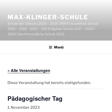
Zum
Inhalt
springen
MAX-KLINGER-SCHULE
Schule der Toleranz 2015 – 2016 | MINT-freundliche Schule
2015 – 2018 – 2021 – 2024| Digitale Schule 2017 – 2020 –
2023 | Sportfreundliche Schule 2022
Menü
« Alle Veranstaltungen
Diese Veranstaltung hat bereits stattgefunden.
Pädagogischer Tag
1. November 2023