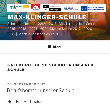
Zum
Inhalt
springen
MAX-KLINGER-SCHULE
Schule der Toleranz 2015 – 2016 | MINT-freundliche Schule
2015 – 2018 – 2021 – 2024| Digitale Schule 2017 – 2020 –
2023 | Sportfreundliche Schule 2022
Menü
KATEGORIE:
BERUFSBERATER UNSERER
SCHULE
VERÖFFENTLICHT
26. SEPTEMBER 2021
AM
Berufsberater unserer Schule
Herr Ralf Hoffmeister