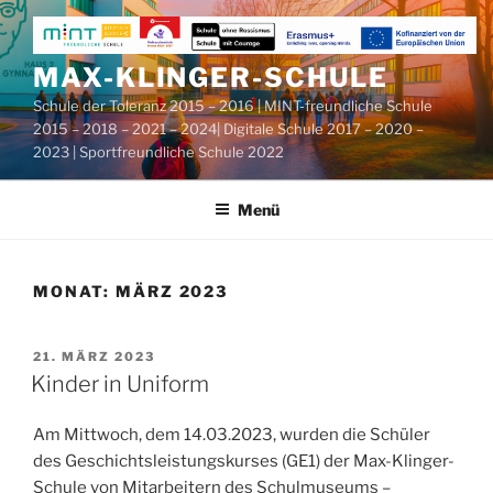
Zum
Inhalt
springen
MAX-KLINGER-SCHULE
Schule der Toleranz 2015 – 2016 | MINT-freundliche Schule
2015 – 2018 – 2021 – 2024| Digitale Schule 2017 – 2020 –
2023 | Sportfreundliche Schule 2022
Menü
MONAT:
MÄRZ 2023
VERÖFFENTLICHT
21. MÄRZ 2023
AM
Kinder in Uniform
Am Mittwoch, dem 14.03.2023, wurden die Schüler
des Geschichtsleistungskurses (GE1) der Max-Klinger-
Schule von Mitarbeitern des Schulmuseums –