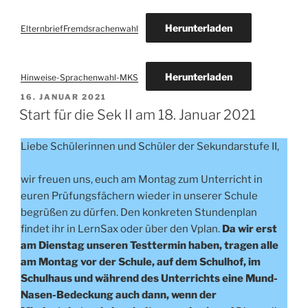
Herunterladen
ElternbriefFremdsrachenwahl
Herunterladen
Hinweise-Sprachenwahl-MKS
VERÖFFENTLICHT
16. JANUAR 2021
AM
Start für die Sek II am 18. Januar 2021
Liebe Schülerinnen und Schüler der Sekundarstufe II,
wir freuen uns, euch am Montag zum Unterricht in
euren Prüfungsfächern wieder in unserer Schule
begrüßen zu dürfen. Den konkreten Stundenplan
findet ihr in LernSax oder über den Vplan.
Da wir erst
am Dienstag unseren Testtermin haben, tragen alle
am Montag vor der Schule, auf dem Schulhof, im
Schulhaus und während des Unterrichts eine Mund-
Nasen-Bedeckung auch dann, wenn der