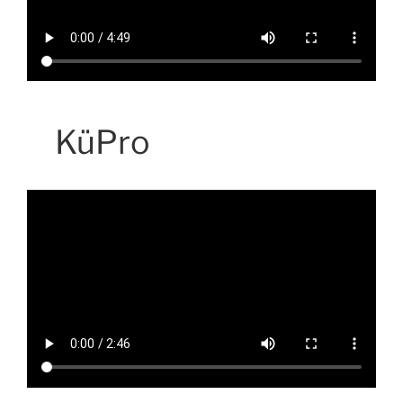
KüPro