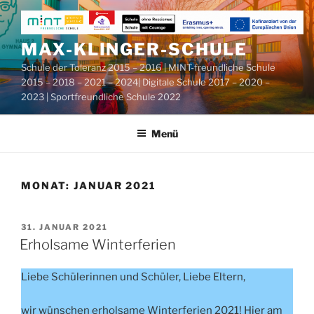
Zum
Inhalt
springen
MAX-KLINGER-SCHULE
Schule der Toleranz 2015 – 2016 | MINT-freundliche Schule
2015 – 2018 – 2021 – 2024| Digitale Schule 2017 – 2020 –
2023 | Sportfreundliche Schule 2022
Menü
MONAT:
JANUAR 2021
VERÖFFENTLICHT
31. JANUAR 2021
AM
Erholsame Winterferien
Liebe Schülerinnen und Schüler, Liebe Eltern,
wir wünschen erholsame Winterferien 2021! Hier am