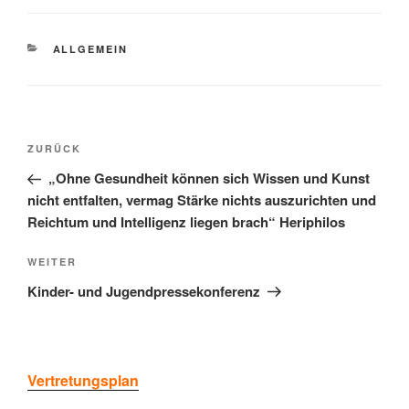
KATEGORIEN
ALLGEMEIN
Beitragsnavigation
Vorheriger
ZURÜCK
Beitrag
„Ohne Gesundheit können sich Wissen und Kunst
nicht entfalten, vermag Stärke nichts auszurichten und
Reichtum und Intelligenz liegen brach“ Heriphilos
Nächster
WEITER
Beitrag
Kinder- und Jugendpressekonferenz
Vertretungsplan