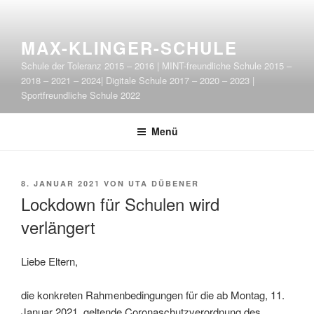
Zum
Inhalt
springen
MAX-KLINGER-SCHULE
Schule der Toleranz 2015 – 2016 | MINT-freundliche Schule 2015 –
2018 – 2021 – 2024| Digitale Schule 2017 – 2020 – 2023 |
Sportfreundliche Schule 2022
Menü
VERÖFFENTLICHT
8. JANUAR 2021
VON
UTA DÜBENER
AM
Lockdown für Schulen wird
verlängert
Liebe Eltern,
die konkreten Rahmenbedingungen für die ab Montag, 11.
Januar 2021, geltende Coronaschutzverordnung des