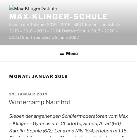
Zum
Inhalt
MAX-KLINGER-SCHULE
springen
Schule der Toleranz 2015 – 2016 | MINT-freundliche Schule
2015 – 2018 – 2021 – 2024| Digitale Schule 2017 – 2020 –
2023 | Sportfreundliche Schule 2022
Menü
MONAT:
JANUAR 2019
VERÖFFENTLICHT
29. JANUAR 2019
AM
Wintercamp Naunhof
Sieben der angehenden Schülermoderatoren vom Max
– Klinger – Gymnasium: Charlotte, Simon, Arvid (6/1),
Karolin, Sophie (6/2), Lena und Nils (6/4) erleben mit 15