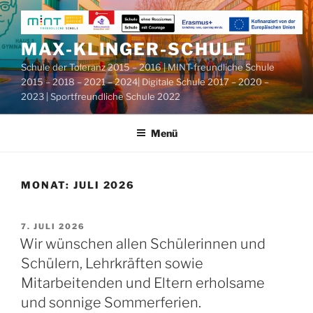
Zum
Inhalt
springen
MAX-KLINGER-SCHULE
Schule der Toleranz 2015 – 2016 | MINT-freundliche Schule
2015 – 2018 – 2021 – 2024| Digitale Schule 2017 – 2020 –
2023 | Sportfreundliche Schule 2022
Menü
MONAT:
JULI 2026
VERÖFFENTLICHT
7. JULI 2026
AM
Wir wünschen allen Schülerinnen und
Schülern, Lehrkräften sowie
Mitarbeitenden und Eltern erholsame
und sonnige Sommerferien.