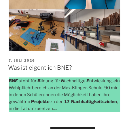
VERÖFFENTLICHT
7. JULI 2026
AM
Was ist eigentlich BNE?
BNE
steht für
B
ildung für
N
achhaltige
E
ntwicklung, ein
Wahlpflichtbereich an der Max-Klinger-Schule. 90 min
in denen Schüler/innen die Möglichkeit haben ihre
gewählten
Projekte
zu den
17-Nachhaltigkeitszielen
,
in die Tat umzusetzen….