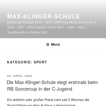
Zum
Inhalt
springen
MAX-KLINGER-SCHULE
Schule der Toleranz 2015 – 2016 | MINT-freundliche Schule 2015 –
2018 – 2021 – 2024| Digitale Schule 2017 – 2020 – 2023 |
Sportfreundliche Schule 2022
Menü
KATEGORIE:
SPORT
VERÖFFENTLICHT
24. APRIL 2026
AM
Die Max-Klinger-Schule siegt erstmals beim
RB Soccercup in der C-Jugend
Ein wirklich sehr großer Pokal ziert seit 2 Wochen die
Sport-Vitrine vor dem A-Haus-Lehrerzimmer.