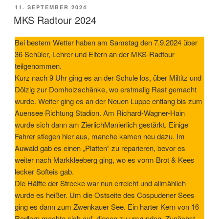
VERÖFFENTLICHT
11. SEPTEMBER 2024
AM
MKS Radtour 2024
Bei bestem Wetter haben am Samstag den 7.9.2024 über
36 Schüler, Lehrer und Eltern an der MKS-Radtour
teilgenommen.
Kurz nach 9 Uhr ging es an der Schule los, über Miltitz und
Dölzig zur Domholzschänke, wo erstmalig Rast gemacht
wurde. Weiter ging es an der Neuen Luppe entlang bis zum
Auensee Richtung Stadion. Am Richard-Wagner-Hain
wurde sich dann am ZierlichManierlich gestärkt. Einige
Fahrer stiegen hier aus, manche kamen neu dazu. Im
Auwald gab es einen „Platten“ zu reparieren, bevor es
weiter nach Markkleeberg ging, wo es vorm Brot & Kees
lecker Softeis gab.
Die Hälfte der Strecke war nun erreicht und allmählich
wurde es heißer. Um die Ostseite des Cospudener Sees
ging es dann zum Zwenkauer See. Ein harter Kern von 16
Radlern machte sich auf, diesen zu umrunden. Zunächst