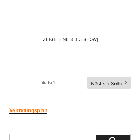
[ZEIGE EINE SLIDESHOW]
Seitennummerierung
Seite
1
Nächste Seite
der
Beiträge
Vertretungsplan
Suchen