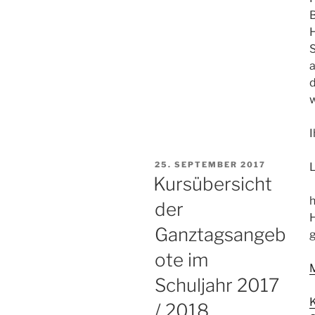
B
S
a
d
I
VERÖFFENTLICHT
25. SEPTEMBER 2017
L
AM
Kursübersicht
h
der
H
Ganztagsangeb
g
ote im
Schuljahr 2017
/ 2018