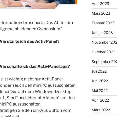
April 2023
März 2023
Informationsbroschüre „Das Abitur am
Februar 2023
allgemeinbildenden Gymnasium“
Januar 2023
Wie starte ich das ActivPanel?
November 20
Oktober 2022
September 20
Wie schalte ich das ActivPanel aus?
Juli 2022
s ist wichtig nicht nur ActivPanel
Juni 2022
sondern auch den miniPC auszuschalten.
Mai 2022
Gehen Sie auf dem Windows-Desktop
uf „Start“ und „Herunterfahren“ um den
April 2022
miniPC auszuschalten.
März 2022
Betätigen Sie den Ein-Aus Button vom
ctivPanel.