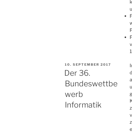
k
u
F
P
F
VERÖFFENTLICHT
10. SEPTEMBER 2017
AM
Der 36.
Bundeswettbe
u
werb
g
Informatik
z
v
e