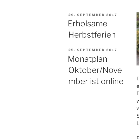
VERÖFFENTLICHT
29. SEPTEMBER 2017
AM
Erholsame
Herbstferien
VERÖFFENTLICHT
25. SEPTEMBER 2017
AM
Monatplan
Oktober/Nove
D
mber ist online
D
w
S
L
P