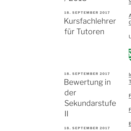
S
VERÖFFENTLICHT
18. SEPTEMBER 2017
AM
Kursfachlehrer
für Tutoren
U
VERÖFFENTLICHT
18. SEPTEMBER 2017
I
AM
Bewertung in
der
F
Sekundarstufe
F
II
B
VERÖFFENTLICHT
18. SEPTEMBER 2017