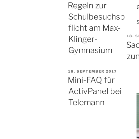
AM
Regeln zur
Schulbesuchsp
S
flicht am Max-
VERÖ
18. 
Klinger-
AM
Sa
Gymnasium
zu
VERÖFFENTLICHT
16. SEPTEMBER 2017
AM
Mini-FAQ für
ActivPanel bei
Telemann