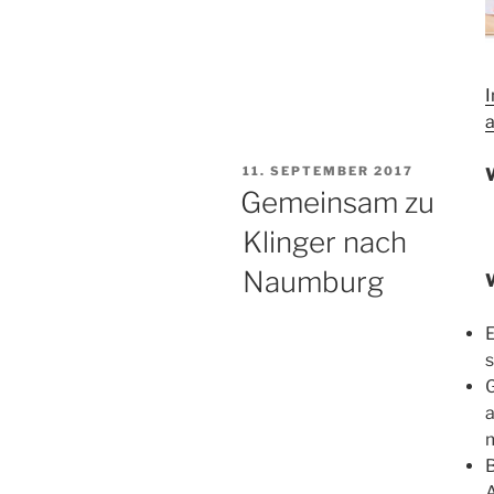
VERÖFFENTLICHT
11. SEPTEMBER 2017
AM
Gemeinsam zu
Klinger nach
Naumburg
E
a
A