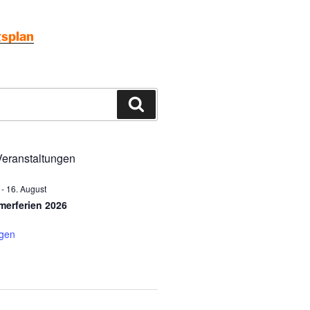
splan
Suchen
eranstaltungen
-
16. August
erferien 2026
igen