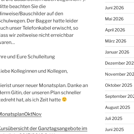
itte beachten Sie die
Juni 2026
Hinweise/Bauschilder auf den
Mai 2026
chulwegen. Der Bagger hatte leider
uch unser Telefonkabel erwischt, so
April 2026
ass wir zeitweise nicht erreichbar
März 2026
waren…
Januar 2026
hre und Eure Schulleitung
Dezember 202
iebe Kolleginnen und Kollegen,
November 20
ierist unser neuer Monatsplan. Danke an
Oktober 2025
errn Gitin, der unseren Plan schneller
September 20
edreht hat, als ich Zeit hatte
August 2025
MonatsplanOktNov
Juli 2025
Kursübersicht der Ganztagsangebote im
Juni 2025