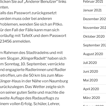
licken Sie auf „Anderer Benutzer“ links
Februar 2021
nten.
Januar 2021
alls das Passwort zurückgesetzt
werden muss oder bei anderen
Dezember 20
roblemen, wenden Sie sich an Pitko.
November 20
ür den Fall der Fälle kann man sich
vorläufig mit TafelX und dem Passwort
Oktober 2020
123456 anmelden.
September 20
Im Rahmen des Stadtradelns und mit
August 2020
dem Slogan „KlingerRadelt“ haben sich
Juli 2020
am Sonntag, 10. September, verrückte
nd engagierte Radlerinnen und Radler
Juni 2020
etroffen, um die 50 km bis zum Max-
Mai 2020
Klinger-Haus in der Nähe von Naumburg
urückzulegen. Das Wetter zeigte sich
April 2020
on seiner guten Seite und machte die
März 2020
zweite Auflage des Radausflugs zu
inem vollen Erfolg. Schüler, Lehrer,