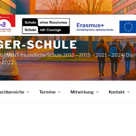
GER-SCHULE
6 | MINT-freundliche Schule 2015 – 2018 – 2021 – 2024| Digi
e 2022
achbereiche
Termine
Mitwirkung
Kontakt
7