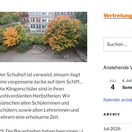
Vertretung
Suchen
nach:
Anstehende V
er Schulhof ist verweist, einsam liegt
4. Juli
JULI
eine vergessene Jacke auf dem Schiff…
4
Somm
ie Klingerschüler sind in ihren
ohlverdienten Herbstferien. Wir
Kalender anze
wünschen allen Schülerinnen und
chülern, sowie allen Lehrerinnen und
ARCHIV
ehrern eine erholsame Zeit.
Juli 2026
S: Die Bauarbeiten haben begonnen :-).