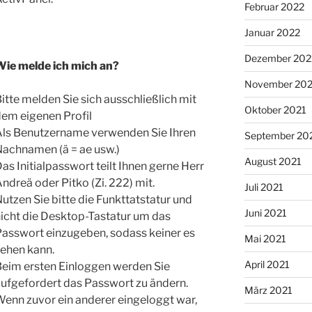
Februar 2022
Januar 2022
Dezember 202
Wie melde ich mich an?
November 202
itte melden Sie sich ausschließlich mit
Oktober 2021
em eigenen Profil
Als Benutzername verwenden Sie Ihren
September 20
Nachnamen (ä = ae usw.)
August 2021
as Initialpasswort teilt Ihnen gerne Herr
ndreä oder Pitko (Zi. 222) mit.
Juli 2021
utzen Sie bitte die Funkttatstatur und
Juni 2021
icht die Desktop-Tastatur um das
Passwort einzugeben, sodass keiner es
Mai 2021
sehen kann.
April 2021
Beim ersten Einloggen werden Sie
ufgefordert das Passwort zu ändern.
März 2021
enn zuvor ein anderer eingeloggt war,