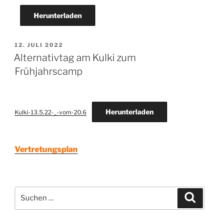
Herunterladen
VERÖFFENTLICHT
12. JULI 2022
AM
Alternativtag am Kulki zum
Frühjahrscamp
Herunterladen
Kulki-13.5.22-_-vom-20.6
Vertretungsplan
Suchen
Suche
nach: