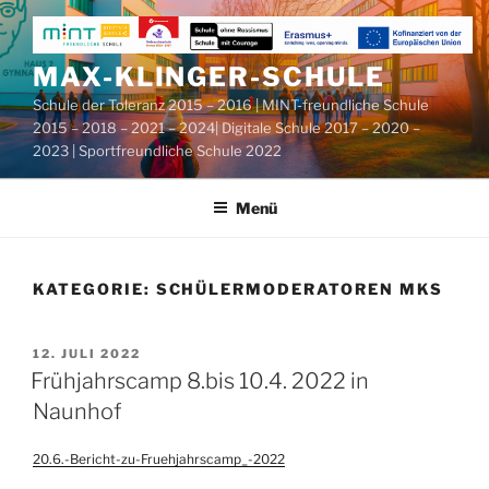
Zum
Inhalt
springen
MAX-KLINGER-SCHULE
Schule der Toleranz 2015 – 2016 | MINT-freundliche Schule
2015 – 2018 – 2021 – 2024| Digitale Schule 2017 – 2020 –
2023 | Sportfreundliche Schule 2022
Menü
KATEGORIE:
SCHÜLERMODERATOREN MKS
VERÖFFENTLICHT
12. JULI 2022
AM
Frühjahrscamp 8.bis 10.4. 2022 in
Naunhof
20.6.-Bericht-zu-Fruehjahrscamp_-2022