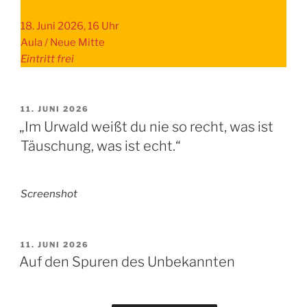
18. Juni 2026, 16 Uhr
Aula / Neue Mitte
Eintritt frei
VERÖFFENTLICHT
11. JUNI 2026
AM
„Im Urwald weißt du nie so recht, was ist
Täuschung, was ist echt.“
Screenshot
VERÖFFENTLICHT
11. JUNI 2026
AM
Auf den Spuren des Unbekannten