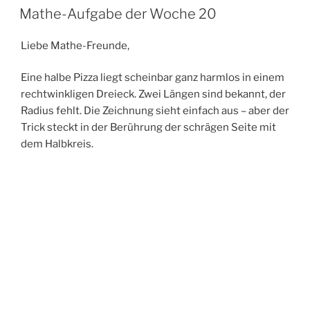
AM
Mathe-Aufgabe der Woche 20
Liebe Mathe-Freunde,
Eine halbe Pizza liegt scheinbar ganz harmlos in einem
rechtwinkligen Dreieck. Zwei Längen sind bekannt, der
Radius fehlt. Die Zeichnung sieht einfach aus – aber der
Trick steckt in der Berührung der schrägen Seite mit
dem Halbkreis.
Weitere Knobelaufgaben und interaktive Lernmodule
gibt es auf
gitin.de
.