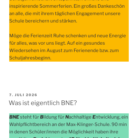
inspirierende Sommerferien. Ein großes Dankeschön
an alle, die mit ihrem täglichen Engagement unsere
Schule bereichern und stärken.
Möge die Ferienzeit Ruhe schenken und neue Energie
für alles, was vor uns liegt. Auf ein gesundes
Wiedersehen im August zum Ferienende bzw. zum
Schuljahresbeginn.
VERÖFFENTLICHT
7. JULI 2026
AM
Was ist eigentlich BNE?
BNE
steht für
B
ildung für
N
achhaltige
E
ntwicklung, ein
Wahlpflichtbereich an der Max-Klinger-Schule. 90 min
in denen Schüler/innen die Möglichkeit haben ihre