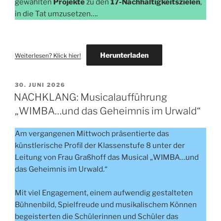
gewählten
Projekte
zu den
17-Nachhaltigkeitszielen
,
in die Tat umzusetzen….
Herunterladen
Weiterlesen? Klick hier!
VERÖFFENTLICHT
30. JUNI 2026
AM
NACHKLANG: Musicalaufführung
„WIMBA…und das Geheimnis im Urwald“
Am vergangenen Mittwoch präsentierte das
künstlerische Profil der Klassenstufe 8 unter der
Leitung von Frau Graßhoff das Musical „WIMBA…und
das Geheimnis im Urwald.“
Mit viel Engagement, einem aufwendig gestalteten
Bühnenbild, Spielfreude und musikalischem Können
begeisterten die Schülerinnen und Schüler das