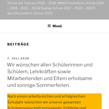
Schule der Toleranz 2015 – 2016 | MINT-freundliche Schule 2015
– 2018 – 2021 – 2024| Digitale Schule 2017 – 2020 – 2023 |
Sportfreundliche Schule 2022
Menü
BEITRÄGE
VERÖFFENTLICHT
7. JULI 2026
AM
Wir wünschen allen Schülerinnen und
Schülern, Lehrkräften sowie
Mitarbeitenden und Eltern erholsame
und sonnige Sommerferien.
Nach einem arbeitsreichen und erfolgreichen
Schuljahr wünschen wir unserer gesamten
Schulgemeinschaft entspannte, fröhliche und