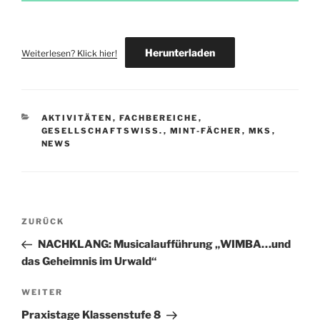
Herunterladen
Weiterlesen? Klick hier!
KATEGORIEN
AKTIVITÄTEN
,
FACHBEREICHE
,
GESELLSCHAFTSWISS.
,
MINT-FÄCHER
,
MKS
,
NEWS
Beitragsnavigation
Vorheriger
ZURÜCK
Beitrag
NACHKLANG: Musicalaufführung „WIMBA…und
das Geheimnis im Urwald“
Nächster
WEITER
Beitrag
Praxistage Klassenstufe 8