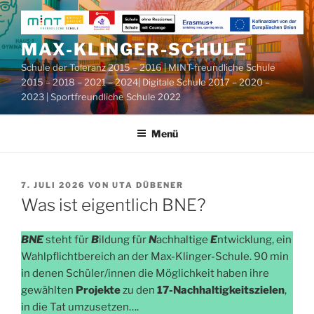
Zum
Inhalt
springen
MAX-KLINGER-SCHULE
Schule der Toleranz 2015 – 2016 | MINT-freundliche Schule
2015 – 2018 – 2021 – 2024| Digitale Schule 2017 – 2020 –
2023 | Sportfreundliche Schule 2022
Menü
VERÖFFENTLICHT
7. JULI 2026
VON
UTA DÜBENER
AM
Was ist eigentlich BNE?
BNE
steht für
B
ildung für
N
achhaltige
E
ntwicklung, ein
Wahlpflichtbereich an der Max-Klinger-Schule. 90 min
in denen Schüler/innen die Möglichkeit haben ihre
gewählten
Projekte
zu den
17-Nachhaltigkeitszielen
,
in die Tat umzusetzen….