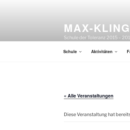
Zum
Inhalt
springen
MAX-KLIN
Schule der Toleranz 2015 – 201
2023 | Sportfreundliche Schul
Schule
Aktivitäten
F
« Alle Veranstaltungen
Diese Veranstaltung hat bereit