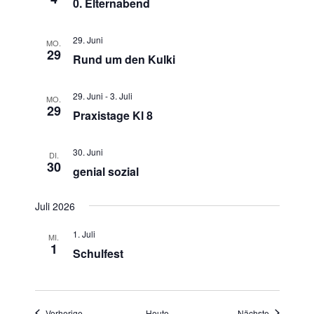
-
0. Elternabend
u
N
n
a
29. Juni
MO.
d
29
v
Rund um den Kulki
A
i
n
g
29. Juni
-
3. Juli
MO.
s
a
29
Praxistage Kl 8
t
i
i
c
30. Juni
DI.
o
30
h
genial sozial
n
t
e
Juli 2026
n
1. Juli
MI.
,
1
Schulfest
N
a
v
Veranstaltungen
Veranstaltu
Vorherige
Heute
Nächste