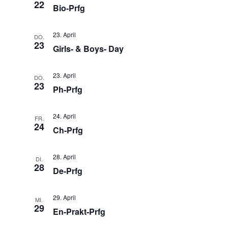
u
22
n
Bio-Prfg
s
m
s
t
w
t
23. April
DO.
a
ä
23
Girls- & Boys- Day
a
h
l
l
l
t
e
23. April
u
t
DO.
23
n
Ph-Prfg
n
u
.
g
n
A
24. April
FR.
g
24
n
Ch-Prfg
e
s
n
i
28. April
DI.
S
c
28
De-Prfg
u
h
t
c
29. April
MI.
e
h
29
En-Prakt-Prfg
n
e