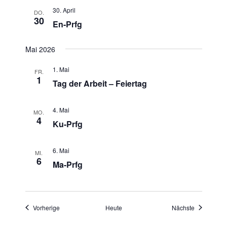
-
u
30. April
DO.
N
30
n
En-Prfg
a
d
v
A
Mai 2026
i
n
g
1. Mai
FR.
s
a
1
Tag der Arbeit – Feiertag
t
i
i
c
4. Mai
MO.
o
4
h
Ku-Prfg
n
t
e
6. Mai
MI.
6
n
Ma-Prfg
,
N
a
Veranstaltungen
Veranstaltu
Vorherige
Heute
Nächste
v