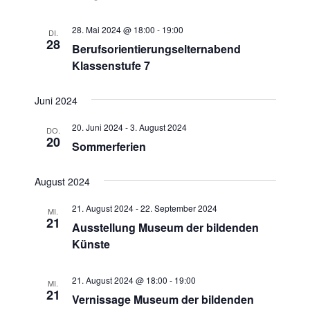
u
N
n
28. Mai 2024 @ 18:00
-
19:00
a
DI.
28
d
Berufsorientierungselternabend
v
A
Klassenstufe 7
i
n
g
Juni 2024
s
a
t
i
20. Juni 2024
-
3. August 2024
DO.
i
20
c
Sommerferien
o
h
n
t
August 2024
e
21. August 2024
-
22. September 2024
MI.
n
21
Ausstellung Museum der bildenden
,
Künste
N
a
21. August 2024 @ 18:00
-
19:00
MI.
21
v
Vernissage Museum der bildenden