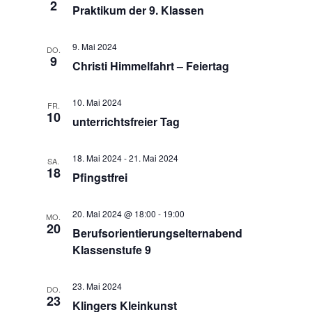
u
e
2
n
Praktikum der 9. Klassen
s
m
s
t
w
t
9. Mai 2024
a
ä
DO.
9
a
Christi Himmelfahrt – Feiertag
l
h
l
l
t
e
u
t
10. Mai 2024
FR.
10
n
n
unterrichtsfreier Tag
u
.
g
n
A
18. Mai 2024
-
21. Mai 2024
g
SA.
18
n
Pfingstfrei
e
s
n
i
20. Mai 2024 @ 18:00
-
19:00
MO.
S
c
20
Berufsorientierungselternabend
u
h
Klassenstufe 9
t
c
e
h
23. Mai 2024
DO.
n
e
23
Klingers Kleinkunst
-