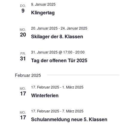
-
u
9. Januar 2025
DO.
N
9
n
Klingertag
a
d
v
20. Januar 2025
-
24. Januar 2025
A
MO.
i
20
Skilager der 8. Klassen
n
g
s
a
31. Januar 2025 @ 17:00
-
20:00
t
i
FR.
31
Tag der offenen Tür 2025
i
c
o
h
Februar 2025
n
t
e
17. Februar 2025
-
1. März 2025
MO.
17
Winterferien
n
,
17. Februar 2025
-
7. März 2025
N
MO.
17
Schulanmeldung neue 5. Klassen
a
v