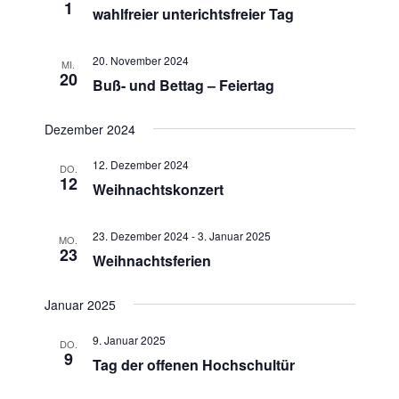
u
1
n
wahlfreier unterichtsfreier Tag
s
m
s
t
w
t
20. November 2024
MI.
a
ä
20
Buß- und Bettag – Feiertag
a
h
l
l
l
t
Dezember 2024
e
u
t
n
n
u
12. Dezember 2024
DO.
.
g
12
n
Weihnachtskonzert
A
g
n
e
23. Dezember 2024
-
3. Januar 2025
MO.
s
23
Weihnachtsferien
n
i
S
c
Januar 2025
u
h
t
c
9. Januar 2025
DO.
e
9
h
Tag der offenen Hochschultür
n
e