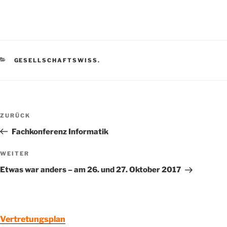
KATEGORIEN
GESELLSCHAFTSWISS.
Beitragsnavigation
Vorheriger
ZURÜCK
Beitrag
Fachkonferenz Informatik
Nächster
WEITER
Beitrag
Etwas war anders – am 26. und 27. Oktober 2017
Vertretungsplan