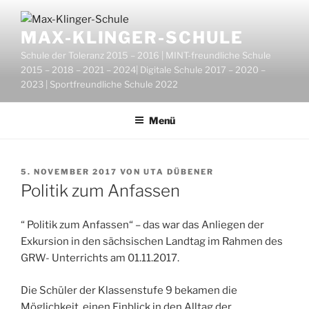
Zum
Inhalt
MAX-KLINGER-SCHULE
springen
Schule der Toleranz 2015 – 2016 | MINT-freundliche Schule
2015 – 2018 – 2021 – 2024| Digitale Schule 2017 – 2020 –
2023 | Sportfreundliche Schule 2022
Menü
VERÖFFENTLICHT
5. NOVEMBER 2017
VON
UTA DÜBENER
AM
Politik zum Anfassen
“ Politik zum Anfassen“ – das war das Anliegen der
Exkursion in den sächsischen Landtag im Rahmen des
GRW- Unterrichts am 01.11.2017.
Die Schüler der Klassenstufe 9 bekamen die
Möglichkeit, einen Einblick in den Alltag der