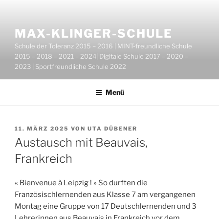
Zum
Inhalt
springen
MAX-KLINGER-SCHULE
Schule der Toleranz 2015 – 2016 | MINT-freundliche Schule
2015 – 2018 – 2021 – 2024| Digitale Schule 2017 – 2020 –
2023 | Sportfreundliche Schule 2022
Menü
VERÖFFENTLICHT
11. MÄRZ 2025
VON
UTA DÜBENER
AM
Austausch mit Beauvais,
Frankreich
« Bienvenue à Leipzig ! » So durften die
Französischlernenden aus Klasse 7 am vergangenen
Montag eine Gruppe von 17 Deutschlernenden und 3
Lehrerinnen aus Beauvais in Frankreich vor dem