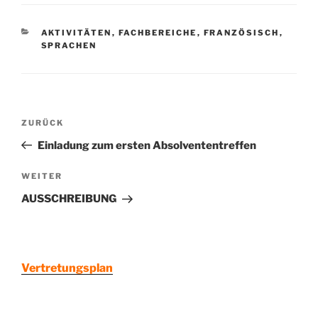
KATEGORIEN
AKTIVITÄTEN
,
FACHBEREICHE
,
FRANZÖSISCH
,
SPRACHEN
Beitragsnavigation
Vorheriger
ZURÜCK
Beitrag
Einladung zum ersten Absolvententreffen
Nächster
WEITER
Beitrag
AUSSCHREIBUNG
Vertretungsplan