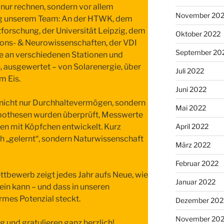
 nur rechnen, sondern vor allem
November 20
ag unserem Team: An der HTWK, dem
orschung, der Universität Leipzig, dem
Oktober 2022
tions- & Neurowissenschaften, der VDI
September 20
e an verschiedenen Stationen und
ausgewertet – von Solarenergie, über
Juli 2022
m Eis.
Juni 2022
 nicht nur Durchhaltevermögen, sondern
Mai 2022
ypothesen wurden überprüft, Messwerte
gen mit Köpfchen entwickelt. Kurz
April 2022
ch „gelernt“, sondern Naturwissenschaft
März 2022
Februar 2022
ettbewerb zeigt jedes Jahr aufs Neue, wie
Januar 2022
in kann – und dass in unseren
rmes Potenzial steckt.
Dezember 202
November 202
ng und gratulieren ganz herzlich!