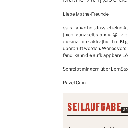
Liebe Mathe-Freunde,
es ist lange her, dass ich ein
[nicht ganz selbständig 😉 ] gi
diesmal interaktiv [hier hat KI
überprüft werden. Wer es versu
fand, kann die aufklappbare L
Schreibt mir gern über LernSax
Pavel Gitin