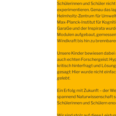
Schülerinnen und Schüler nicht
experimentieren. Genau das l
Helmholtz-Zentrum für Umweltf
Max-Planck-Institut für Kogni
GaraGe und der Inspirata wurd
Modulen aufgebaut, gemessen, 
Windkraft bis hin zu brennbare
Unsere Kinder bewiesen dabei
auch echten Forschergeist: H
kritisch hinterfragt und Lösun
gesagt: Hier wurde nicht einfa
gelebt
.
Ein Erfolg mit Zukunft – der W
spannend Naturwissenschaft se
Schülerinnen und Schülern eno
Wir sind stolz auf diese Leistu