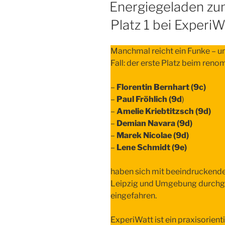
Energiegeladen zum
Platz 1 bei ExperiW
Manchmal reicht ein Funke – un
Fall: der erste Platz beim re
–
Florentin Bernhart (9c)
–
Paul Fröhlich (9d
)
–
Amelie Kriebtitzsch (9d)
–
Demian Navara (9d)
–
Marek Nicolae (9d)
–
Lene Schmidt (9e)
haben sich mit beeindruckende
Leipzig und Umgebung durchge
eingefahren.
ExperiWatt ist ein praxisorien