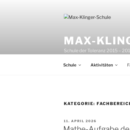
Zum
Inhalt
springen
MAX-KLIN
Schule der Toleranz 2015 – 201
2023 | Sportfreundliche Schul
Schule
Aktivitäten
F
KATEGORIE:
FACHBEREIC
VERÖFFENTLICHT
11. APRIL 2026
AM
Mathe-Aufgabe de