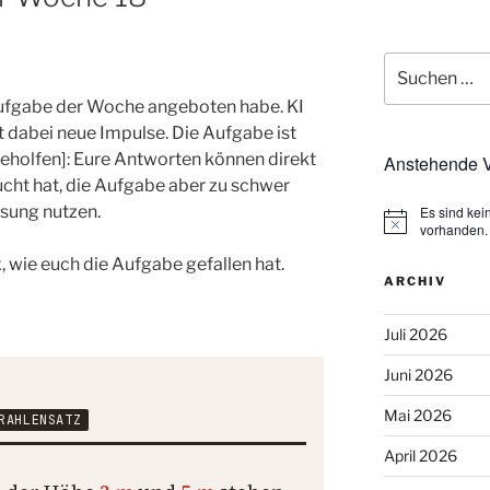
Suchen
nach:
e Aufgabe der Woche angeboten habe. KI
bt dabei neue Impulse. Die Aufgabe ist
 geholfen]: Eure Antworten können direkt
Anstehende V
cht hat, die Aufgabe aber zu schwer
ösung nutzen.
Es sind ke
H
vorhanden.
i
, wie euch die Aufgabe gefallen hat.
n
w
ARCHIV
e
i
s
Juli 2026
Juni 2026
Mai 2026
April 2026