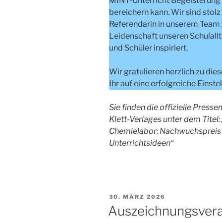
MINT‑Unterricht Begeisterung
bereichern kann. Wir sind stolz
Referendarin in unserem Team z
Leidenschaft unseren Schulallt
und Schüler inspiriert.
Wir gratulieren herzlich zu die
Ihr auf eine erfolgreiche Einst
Sie finden die offizielle Pres
Klett-Verlages unter dem Titel:
Chemielabor: Nachwuchspreis 
Unterrichtsideen“
VERÖFFENTLICHT
30. MÄRZ 2026
AM
Auszeichnungsvera