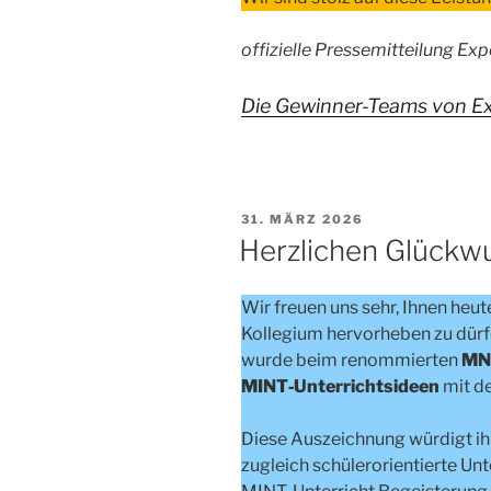
offizielle Pressemitteilung Exp
Die Gewinner-Teams von Ex
VERÖFFENTLICHT
31. MÄRZ 2026
AM
Herzlichen Glückw
Wir freuen uns sehr, Ihnen heu
Kollegium hervorheben zu dürf
wurde beim renommierten
MN
MINT‑Unterrichtsideen
mit 
Diese Auszeichnung würdigt ihr
zugleich schülerorientierte Unte