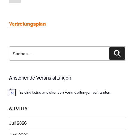
Seite
der
Beiträge
Vertretungsplan
Suchen
Suche
nach:
Anstehende Veranstaltungen
Es sind keine anstehenden Veranstaltungen vorhanden.
H
i
n
ARCHIV
w
e
i
Juli 2026
s
Juni 2026