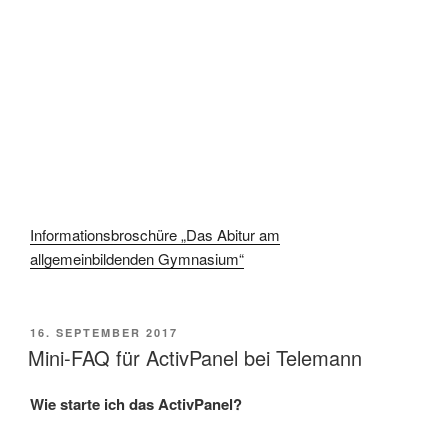
Informationsbroschüre „Das Abitur am
allgemeinbildenden Gymnasium“
VERÖFFENTLICHT
16. SEPTEMBER 2017
AM
Mini-FAQ für ActivPanel bei Telemann
Wie starte ich das ActivPanel?