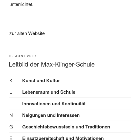
unterrichtet.
zur alten Website
VERÖFFENTLICHT
6. JUNI 2017
AM
Leitbild der Max-Klinger-Schule
K
Kunst und Kultur
L
Lebensraum und Schule
I
Innovationen und Kontinuität
N
Neigungen und Interessen
G
Geschichtsbewusstsein und Traditionen
E
Einsatzbereitschaft und Motivationen