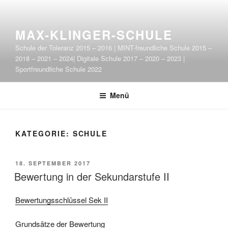
Zum
Inhalt
springen
MAX-KLINGER-SCHULE
Schule der Toleranz 2015 – 2016 | MINT-freundliche Schule 2015 –
2018 – 2021 – 2024| Digitale Schule 2017 – 2020 – 2023 |
Sportfreundliche Schule 2022
Menü
KATEGORIE:
SCHULE
VERÖFFENTLICHT
18. SEPTEMBER 2017
AM
Bewertung in der Sekundarstufe II
Bewertungsschlüssel Sek II
Grundsätze der Bewertung