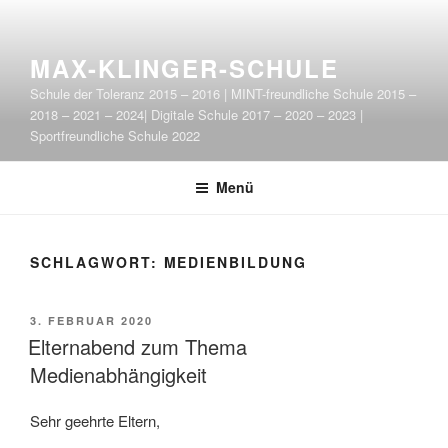
Zum
Inhalt
springen
MAX-KLINGER-SCHULE
Schule der Toleranz 2015 – 2016 | MINT-freundliche Schule 2015 –
2018 – 2021 – 2024| Digitale Schule 2017 – 2020 – 2023 |
Sportfreundliche Schule 2022
Menü
SCHLAGWORT:
MEDIENBILDUNG
VERÖFFENTLICHT
3. FEBRUAR 2020
AM
Elternabend zum Thema
Medienabhängigkeit
Sehr geehrte Eltern,