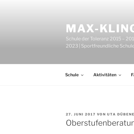
Zum
Inhalt
springen
MAX-KLIN
Schule der Toleranz 2015 – 201
2023 | Sportfreundliche Schul
Schule
Aktivitäten
F
VERÖFFENTLICHT
27. JUNI 2017
VON
UTA DÜBEN
AM
Oberstufenberatu