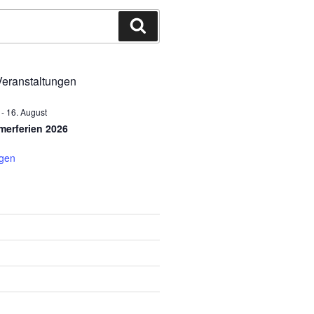
Suchen
eranstaltungen
-
16. August
erferien 2026
igen