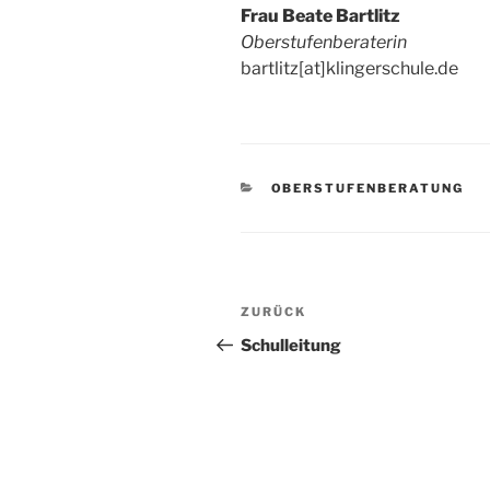
Frau Beate Bartlitz
Oberstufenberaterin
bartlitz[at]klingerschule.de
KATEGORIEN
OBERSTUFENBERATUNG
Beitragsnavigation
Vorheriger
ZURÜCK
Beitrag
Schulleitung