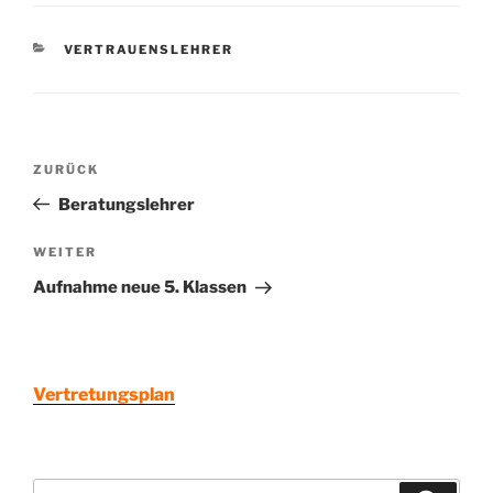
KATEGORIEN
VERTRAUENSLEHRER
Beitragsnavigation
Vorheriger
ZURÜCK
Beitrag
Beratungslehrer
Nächster
WEITER
Beitrag
Aufnahme neue 5. Klassen
Vertretungsplan
Suchen