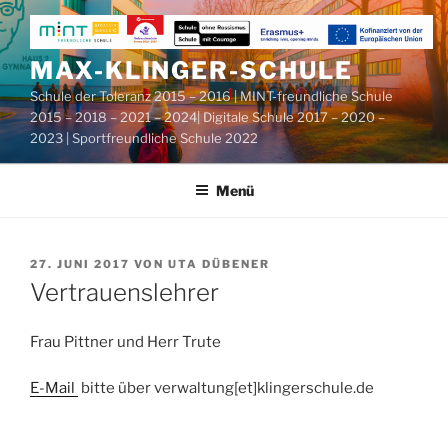
Zum
Inhalt
springen
MAX-KLINGER-SCHULE
Schule der Toleranz 2015 – 2016 | MINT-freundliche Schule
2015 – 2018 – 2021 – 2024| Digitale Schule 2017 – 2020 –
2023 | Sportfreundliche Schule 2022
Menü
VERÖFFENTLICHT
27. JUNI 2017
VON
UTA DÜBENER
AM
Vertrauenslehrer
Frau Pittner und Herr Trute
E-Mail
bitte über verwaltung[et]klingerschule.de