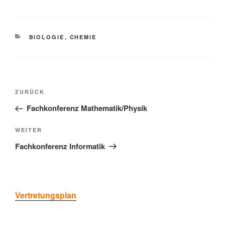
KATEGORIEN
BIOLOGIE
,
CHEMIE
Beitragsnavigation
Vorheriger
ZURÜCK
Beitrag
Fachkonferenz Mathematik/Physik
Nächster
WEITER
Beitrag
Fachkonferenz Informatik
Vertretungsplan