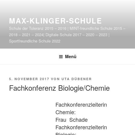
Zum
Inhalt
springen
MAX-KLINGER-SCHULE
Schule der Toleranz 2015 – 2016 | MINT-freundliche Schule 2015 –
2018 – 2021 – 2024| Digitale Schule 2017 – 2020 – 2023 |
Sportfreundliche Schule 2022
Menü
VERÖFFENTLICHT
5. NOVEMBER 2017
VON
UTA DÜBENER
AM
Fachkonferenz Biologie/Chemie
Fachkonferenzleiterin
Chemie:
Frau Schade
Fachkonferenzleiterin
Biologie: