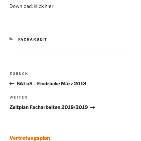
Download:
klick hier
KATEGORIEN
FACHARBEIT
Beitragsnavigation
Vorheriger
ZURÜCK
Beitrag
SALuS – Eindrücke März 2018
Nächster
WEITER
Beitrag
Zeitplan Facharbeiten 2018/2019
Vertretungsplan