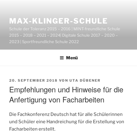
Zum
Inhalt
springen
MAX-KLINGER-SCHULE
Schule der Toleranz 2015 – 2016 | MINT-freundliche Schule
2015 – 2018 – 2021 – 2024| Digitale Schule 2017 – 2020 –
2023 | Sportfreundliche Schule 2022
Menü
VERÖFFENTLICHT
20. SEPTEMBER 2018
VON
UTA DÜBENER
AM
Empfehlungen und Hinweise für die
Anfertigung von Facharbeiten
Die Fachkonferenz Deutsch hat für alle Schülerinnen
und Schüler eine Handreichung für die Erstellung von
Facharbeiten erstellt.