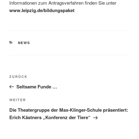
Informationen zum Antragsverfahren finden Sie unter
www.leipzig.de/bildungspaket
KATEGORIEN
NEWS
Beitragsnavigation
Vorheriger
ZURÜCK
Beitrag
Seltsame Funde …
Nächster
WEITER
Beitrag
Die Theatergruppe der Max-Klinger-Schule präsentiert:
Erich Kästners „Konferenz der Tiere“