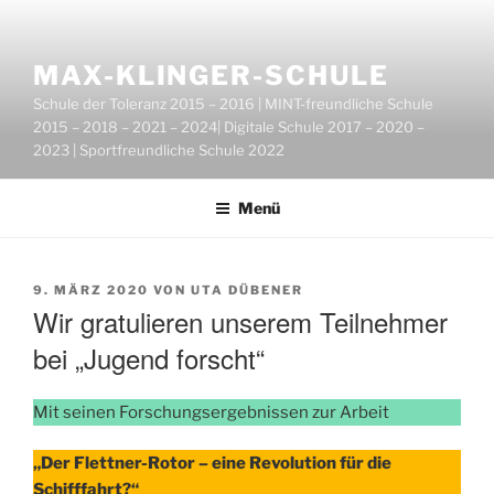
Zum
Inhalt
springen
MAX-KLINGER-SCHULE
Schule der Toleranz 2015 – 2016 | MINT-freundliche Schule
2015 – 2018 – 2021 – 2024| Digitale Schule 2017 – 2020 –
2023 | Sportfreundliche Schule 2022
Menü
VERÖFFENTLICHT
9. MÄRZ 2020
VON
UTA DÜBENER
AM
Wir gratulieren unserem Teilnehmer
bei „Jugend forscht“
Mit seinen Forschungsergebnissen zur Arbeit
„Der Flettner-Rotor – eine Revolution für die
Schifffahrt?“