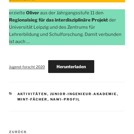
erzielte
Oliver
aus der Jahrgangsstufe 11 den
Regionalsieg für das interdisziplinäre Projekt
der
Universität Leipzig und des Zentrums für
Lehrerbildung und Schulforschung. Damit verbunden
ist auch …
Herunterladen
Jugend-forscht 2020
KATEGORIEN
AKTIVITÄTEN
,
JUNIOR-INGENIEUR-AKADEMIE
,
MINT-FÄCHER
,
NAWI-PROFIL
Beitragsnavigation
Vorheriger
ZURÜCK