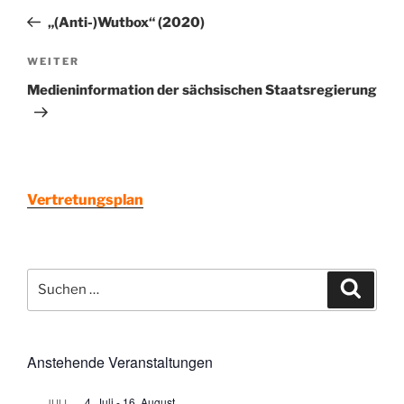
Beitrag
„(Anti-)Wutbox“ (2020)
Nächster
WEITER
Beitrag
Medieninformation der sächsischen Staatsregierung
Vertretungsplan
Suchen
Suche
nach:
Anstehende Veranstaltungen
4. Juli
-
16. August
JULI