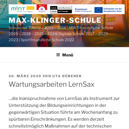
Zum
Inhalt
springen
MAX-KLINGER-SCHULE
Schule der Toleranz 2015 – 2016 | MINT-freundliche Schule
2015 – 2018 – 2021 – 2024| Digitale Schule 2017 – 2020 –
2023 | Sportfreundliche Schule 2022
Menü
VERÖFFENTLICHT
20. MÄRZ 2020
VON
UTA DÜBENER
AM
Wartungsarbeiten LernSax
…die Inanspruchnahme von LernSax als Instrument zur
Unterstützung der Bildungseinrichtungen in der
gegenwärtigen Situation führte am Wochenanfang zu
spürbaren Einschränkungen. Es werden derzeit
schnellstmöglich Maßnahmen auf der technischen