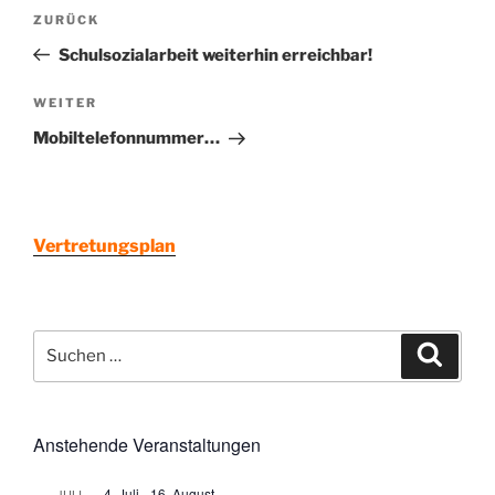
Beitragsnavigation
Vorheriger
ZURÜCK
Beitrag
Schulsozialarbeit weiterhin erreichbar!
Nächster
WEITER
Beitrag
Mobiltelefonnummer…
Vertretungsplan
Suchen
Suche
nach:
Anstehende Veranstaltungen
4. Juli
-
16. August
JULI