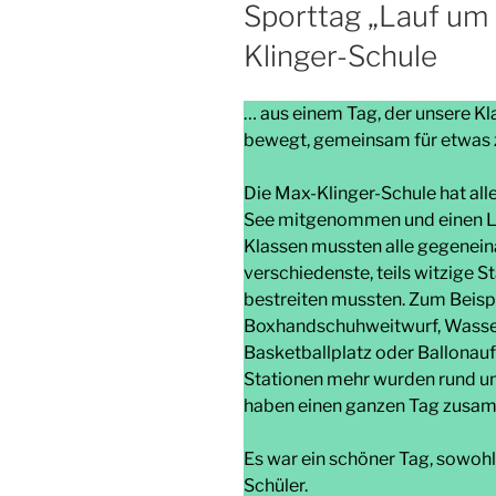
AM
Sporttag „Lauf um 
Klinger-Schule
… aus einem Tag, der unsere K
bewegt, gemeinsam für etwas 
Die Max-Klinger-Schule hat alle
See mitgenommen und einen La
Klassen mussten alle gegenein
verschiedenste, teils witzige 
bestreiten mussten. Zum Beispie
Boxhandschuhweitwurf, Wasse
Basketballplatz oder Ballonaufb
Stationen mehr wurden rund um
haben einen ganzen Tag zusam
Es war ein schöner Tag, sowohl 
Schüler.