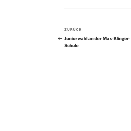
Beitragsnavigation
Vorheriger
ZURÜCK
Beitrag
Juniorwahl an der Max-Klinger-
Schule