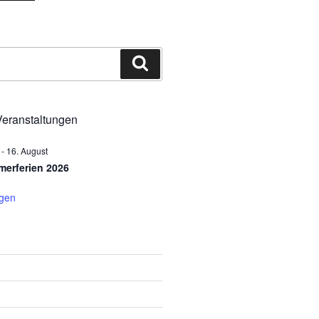
Suchen
eranstaltungen
-
16. August
erferien 2026
igen