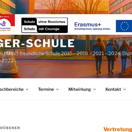
GER-SCHULE
6 | MINT-freundliche Schule 2015 – 2018 – 2021 – 2024| Digi
e 2022
achbereiche
Termine
Mitwirkung
Kontakt
 DÜBENER
Vertretung