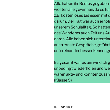
Alle haben ihr Bestes gegeben 
wollten alle gewinnen, da es f
z.B. kostenloses Eis essen mit 
darum. Der Tag war auch erhols
unserem Schulalltag. So hatte
des Wanderns auch Zeit uns A
daran. Alle haben sich unterei
auch ernste Gespräche geführt.
untereinander besser kennenge
Insgesamt war es ein wirklich 
unbedingt wiederholen und wei
waren aktiv und konnten zusa
(Klasse 9)
KATEGORIEN
SPORT