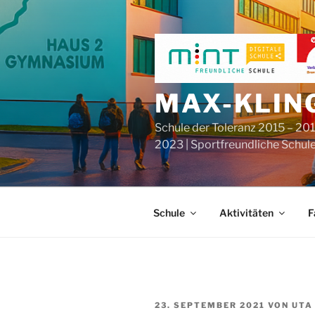
Zum
Inhalt
springen
MAX-KLIN
Schule der Toleranz 2015 – 201
2023 | Sportfreundliche Schul
Schule
Aktivitäten
F
VERÖFFENTLICHT
23. SEPTEMBER 2021
VON
UTA