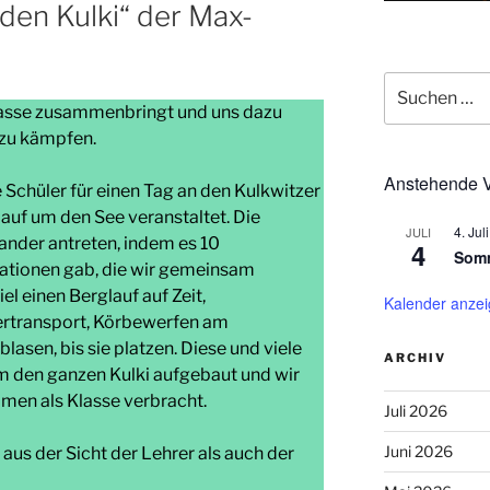
den Kulki“ der Max-
Suchen
nach:
lasse zusammenbringt und uns dazu
zu kämpfen.
Anstehende V
 Schüler für einen Tag an den Kulkwitzer
uf um den See veranstaltet. Die
4. Juli
JULI
ander antreten, indem es 10
4
Somm
Stationen gab, die wir gemeinsam
l einen Berglauf auf Zeit,
Kalender anze
rtransport, Körbewerfen am
lasen, bis sie platzen. Diese und viele
ARCHIV
 den ganzen Kulki aufgebaut und wir
men als Klasse verbracht.
Juli 2026
Juni 2026
aus der Sicht der Lehrer als auch der