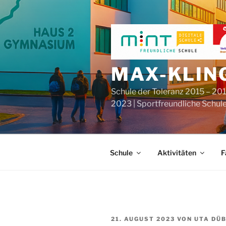
Zum
Inhalt
springen
MAX-KLIN
Schule der Toleranz 2015 – 201
2023 | Sportfreundliche Schul
Schule
Aktivitäten
F
VERÖFFENTLICHT
21. AUGUST 2023
VON
UTA DÜ