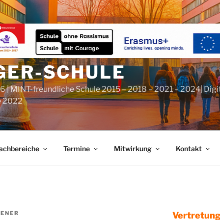
GER-SCHULE
6 | MINT-freundliche Schule 2015 – 2018 – 2021 – 2024| Digi
e 2022
achbereiche
Termine
Mitwirkung
Kontakt
BENER
Vertretung