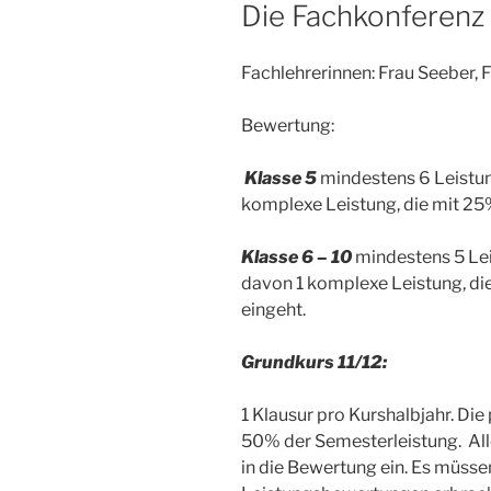
AM
Die Fachkonferenz K
Fachlehrerinnen: Frau Seeber, F
Bewertung:
Klasse 5
mindestens 6 Leistun
komplexe Leistung, die mit 25
Klasse 6 – 10
mindestens 5 Lei
davon 1 komplexe Leistung, d
eingeht.
Grundkurs 11/12:
1 Klausur pro Kurshalbjahr. Die
50% der Semesterleistung. Al
in die Bewertung ein. Es müss