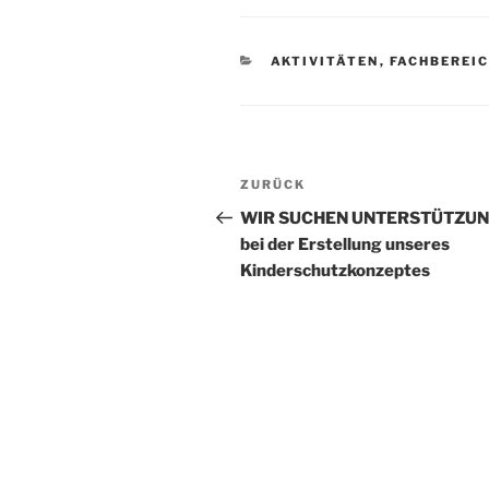
KATEGORIEN
AKTIVITÄTEN
,
FACHBEREI
Beitragsnavigation
Vorheriger
ZURÜCK
Beitrag
WIR SUCHEN UNTERSTÜTZU
bei der Erstellung unseres
Kinderschutzkonzeptes