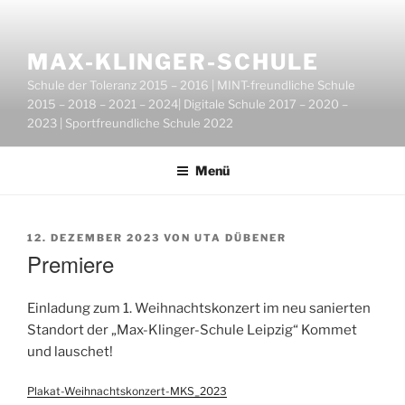
Zum
Inhalt
springen
MAX-KLINGER-SCHULE
Schule der Toleranz 2015 – 2016 | MINT-freundliche Schule
2015 – 2018 – 2021 – 2024| Digitale Schule 2017 – 2020 –
2023 | Sportfreundliche Schule 2022
Menü
VERÖFFENTLICHT
12. DEZEMBER 2023
VON
UTA DÜBENER
AM
Premiere
Einladung zum 1. Weihnachtskonzert im neu sanierten
Standort der „Max-Klinger-Schule Leipzig“ Kommet
und lauschet!
Plakat-Weihnachtskonzert-MKS_2023