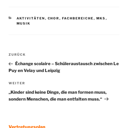
KATEGORIEN
AKTIVITÄTEN
,
CHOR
,
FACHBEREICHE
,
MKS
,
MUSIK
Beitragsnavigation
Vorheriger
ZURÜCK
Beitrag
Échange scolaire – Schüleraustausch zwischen Le
Puy en Velay und Leipzig
Nächster
WEITER
Beitrag
„Kinder sind keine Dinge, die man formen muss,
sondern Menschen, die man entfalten muss.“
Vertretungsplan