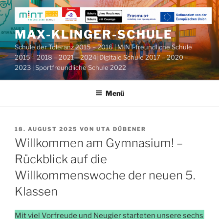
Zum
Inhalt
springen
MAX-KLINGER-SCHULE
Schule der Toleranz 2015 – 2016 | MINT-freundliche Schule
2015 – 2018 – 2021 – 2024| Digitale Schule 2017 – 2020 –
2023 | Sportfreundliche Schule 2022
Menü
VERÖFFENTLICHT
18. AUGUST 2025
VON
UTA DÜBENER
AM
Willkommen am Gymnasium! –
Rückblick auf die
Willkommenswoche der neuen 5.
Klassen
Mit viel Vorfreude und Neugier starteten unsere sechs