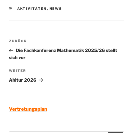
KATEGORIEN
AKTIVITÄTEN
,
NEWS
Beitragsnavigation
Vorheriger
ZURÜCK
Beitrag
Die Fachkonferenz Mathematik 2025/26 stellt
sich vor
Nächster
WEITER
Beitrag
Abitur 2026
Vertretungsplan