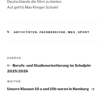
Deutschlands die Stirn zu bieten.
Auf geht’s Max Klinger Schule!
KATEGORIEN
AKTIVITÄTEN
,
FACHBEREICHE
,
MKS
,
SPORT
Beitragsnavigation
Vorheriger
ZURÜCK
Beitrag
Berufs- und Studienorientierung im Schuljahr
2025/2026
Nächster
WEITER
Beitrag
Unsere Klassen 10 a und 10b waren in Hamburg