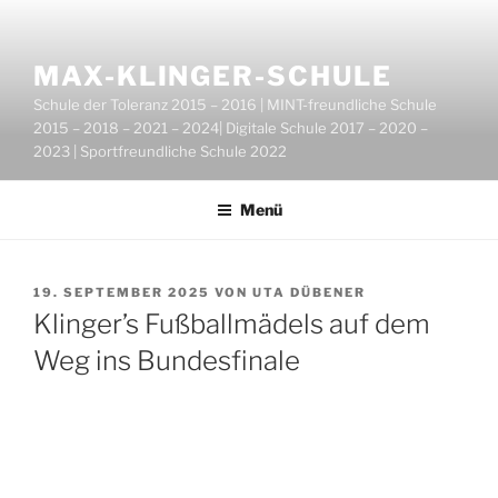
Zum
Inhalt
springen
MAX-KLINGER-SCHULE
Schule der Toleranz 2015 – 2016 | MINT-freundliche Schule
2015 – 2018 – 2021 – 2024| Digitale Schule 2017 – 2020 –
2023 | Sportfreundliche Schule 2022
Menü
VERÖFFENTLICHT
19. SEPTEMBER 2025
VON
UTA DÜBENER
AM
Klinger’s Fußballmädels auf dem
Weg ins Bundesfinale