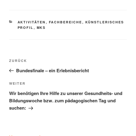
KATEGORIEN
AKTIVITÄTEN
,
FACHBEREICHE
,
KÜNSTLERISCHES
PROFIL
,
MKS
Beitragsnavigation
Vorheriger
ZURÜCK
Beitrag
Bundesfinale – ein Erlebnisbericht
Nächster
WEITER
Beitrag
Wir benötigen Ihre Hilfe zu unserer Gesundheits- und
Bildungswoche bzw. zum pädagogischen Tag und
suchen: