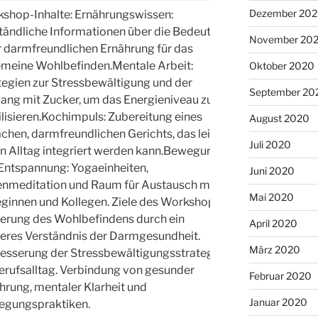
Dezember 20
shop-Inhalte: Ernährungswissen:
tändliche Informationen über die Bedeutung
November 20
r darmfreundlichen Ernährung für das
emeine Wohlbefinden.Mentale Arbeit:
Oktober 2020
tegien zur Stressbewältigung und der
September 20
ng mit Zucker, um das Energieniveau zu
ilisieren.Kochimpuls: Zubereitung eines
August 2020
achen, darmfreundlichen Gerichts, das leicht
Juli 2020
en Alltag integriert werden kann.Bewegung
LuL
Entspannung: Yogaeinheiten,
Juni 2020
enmeditation und Raum für Austausch mit
Mai 2020
eginnen und Kollegen. Ziele des Workshops:
erung des Wohlbefindens durch ein
April 2020
eres Verständnis der Darmgesundheit.
März 2020
esserung der Stressbewältigungsstrategien
erufsalltag. Verbindung von gesunder
Februar 2020
hrung, mentaler Klarheit und
Januar 2020
egungspraktiken.