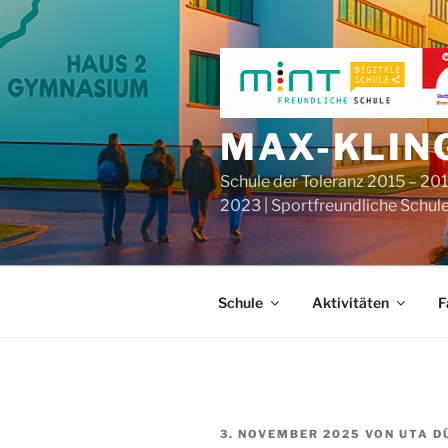
Zum
Inhalt
springen
MAX-KLIN
Schule der Toleranz 2015 – 201
2023 | Sportfreundliche Schul
Schule
Aktivitäten
F
VERÖFFENTLICHT
3. NOVEMBER 2025
VON
UTA D