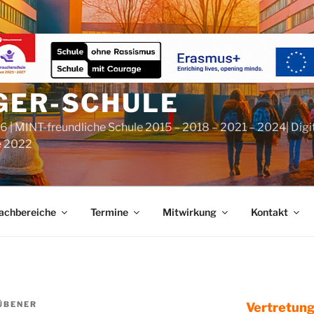
GER-SCHULE
6 | MINT-freundliche Schule 2015 – 2018 – 2021 – 2024| Digi
e 2022
achbereiche
Termine
Mitwirkung
Kontakt
ÜBENER
Vertretung