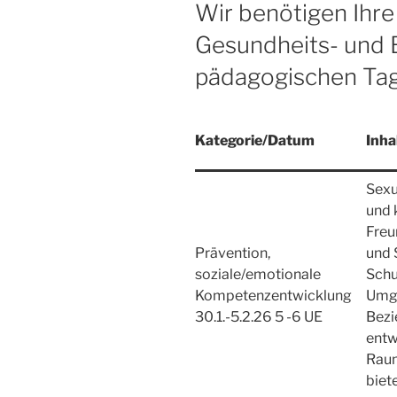
AM
Wir benötigen Ihre 
Gesundheits- und 
pädagogischen Tag
Kategorie/Datum
Inha
Sexu
und 
Freu
Prävention,
und 
soziale/emotionale
Schu
Kompetenzentwicklung
Umga
30.1.-5.2.26 5 -6 UE
Bezi
entw
Raum
biet