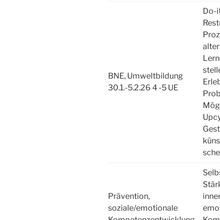
Do-i
Rest
Proz
alte
Lern
stel
BNE, Umweltbildung
Erle
30.1.-5.2.26 4 -5 UE
Prob
Mögl
Upcy
Gest
küns
sche
Selb
Stär
Prävention,
inne
soziale/emotionale
emot
Kompetenzentwicklung
Komm