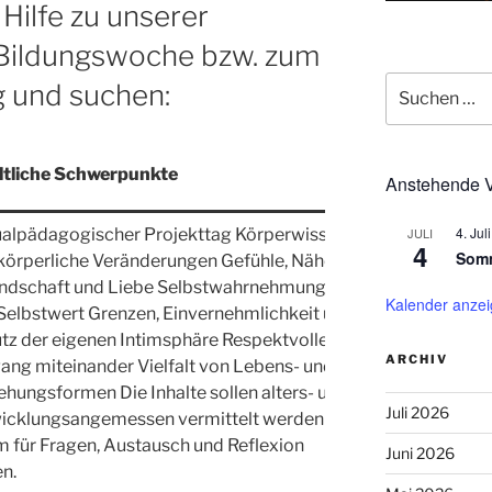
Hilfe zu unserer
Bildungswoche bzw. zum
Suchen
 und suchen:
nach:
ltliche Schwerpunkte
Anstehende V
Klasse
4. Juli
JULI
alpädagogischer Projekttag Körperwissen
4
Somm
körperliche Veränderungen Gefühle, Nähe,
ndschaft und Liebe Selbstwahrnehmung
Kalender anze
Selbstwert Grenzen, Einvernehmlichkeit und
tz der eigenen Intimsphäre Respektvoller
Kl. 7
ARCHIV
ng miteinander Vielfalt von Lebens- und
ehungsformen Die Inhalte sollen alters- und
Juli 2026
icklungsangemessen vermittelt werden und
 für Fragen, Austausch und Reflexion
Juni 2026
en.