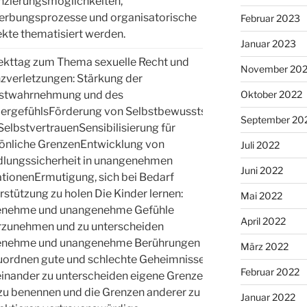
nzierungsmöglichkeiten,
rbungsprozesse und organisatorische
Februar 2023
kte thematisiert werden.
Januar 2023
ekttag zum Thema sexuelle Recht und
November 20
zverletzungen: Stärkung der
Oktober 2022
stwahrnehmung und des
ergefühlsFörderung von Selbstbewusstsein
September 20
SelbstvertrauenSensibilisierung für
önliche GrenzenEntwicklung von
Juli 2022
lungssicherheit in unangenehmen
Juni 2022
ationenErmutigung, sich bei Bedarf
rstützung zu holen Die Kinder lernen:
Mai 2022
enehme und unangenehme Gefühle
Kl. 6
April 2022
zunehmen und zu unterscheiden
enehme und unangenehme Berührungen
März 2022
uordnen gute und schlechte Geheimnisse
Februar 2022
inander zu unterscheiden eigene Grenzen
 zu benennen und die Grenzen anderer zu
Januar 2022