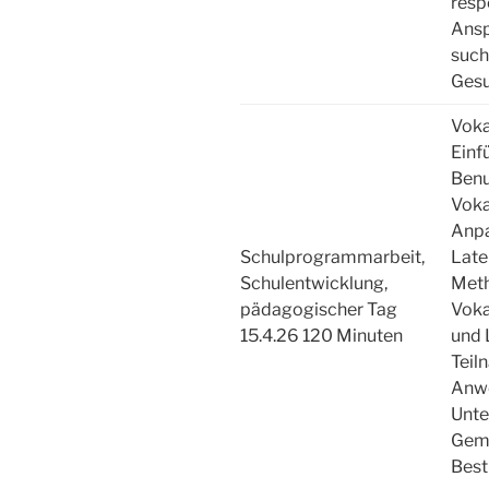
resp
Ansp
such
Gesu
Voka
Einf
Benu
Voka
Anpa
Schulprogrammarbeit,
Late
Schulentwicklung,
Meth
pädagogischer Tag
Voka
15.4.26 120 Minuten
und 
Teil
Anwe
Unte
Geme
Best