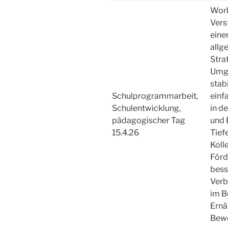
Work
Vers
eine
allg
Stra
Umga
stab
Schulprogrammarbeit,
einf
Schulentwicklung,
in d
pädagogischer Tag
und 
15.4.26
Tief
Koll
Förd
bess
Verb
im B
Ernä
Bew