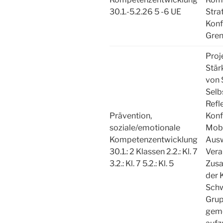
30.1.-5.2.26 5 -6 UE
Stra
Konf
Gren
Proj
Stär
von 
Selb
Refl
Prävention,
Konf
soziale/emotionale
Mobb
Kompetenzentwicklung
Ausw
30.1.: 2 Klassen 2.2.: Kl. 7
Vera
3.2.: Kl. 7 5.2.: Kl. 5
Zusa
der K
Schw
Grup
geme