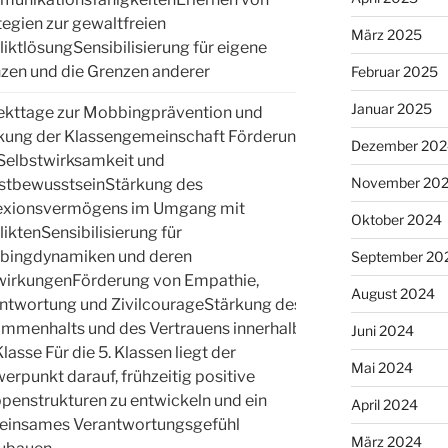
tegien zur gewaltfreien
März 2025
liktlösungSensibilisierung für eigene
zen und die Grenzen anderer
Februar 2025
Januar 2025
ekttage zur Mobbingprävention und
kung der Klassengemeinschaft Förderung
Dezember 202
Selbstwirksamkeit und
November 20
stbewusstseinStärkung des
exionsvermögens im Umgang mit
Oktober 2024
liktenSensibilisierung für
ingdynamiken und deren
September 20
irkungenFörderung von Empathie,
5 & 7
August 2024
ntwortung und ZivilcourageStärkung des
mmenhalts und des Vertrauens innerhalb
Juni 2024
lasse Für die 5. Klassen liegt der
Mai 2024
erpunkt darauf, frühzeitig positive
penstrukturen zu entwickeln und ein
April 2024
insames Verantwortungsgefühl
März 2024