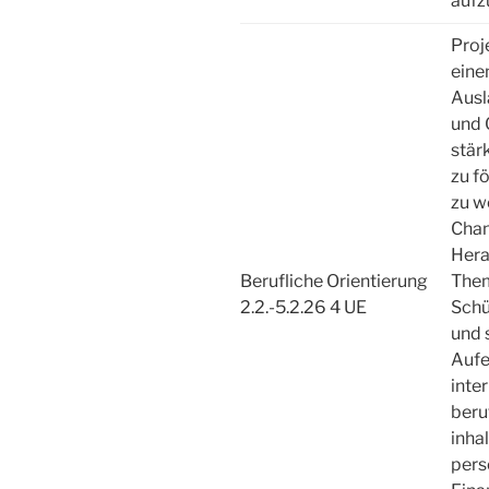
aufz
Proj
eine
Ausl
und 
stär
zu f
zu w
Chan
Hera
Berufliche Orientierung
Them
2.2.-5.2.26 4 UE
Schü
und 
Aufe
inte
beru
inha
pers