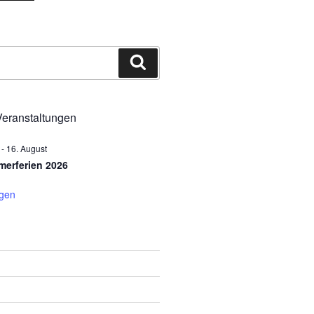
Suchen
eranstaltungen
-
16. August
erferien 2026
igen