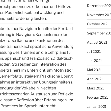
ektieren vertrauenswürdige
Dezember 202
rechpersonen zu erkennen und Hilfe zu
en Persönlichkeitsentwicklung und
November 202
ndheitsförderung leisten.
Oktober 2021
beltrainer Navigium Inhalte der Fortbildung:
September 20
ührung in Navigium: Kennenlernen der
tzeroberfläche und Funktionen des
August 2021
beltrainers.Fachspezifische Anwendungen:
Juli 2021
ssung des Trainers an die Lehrpläne für
in, Spanisch und Französisch.Didaktische
Juni 2021
oden: Strategien zur Integration des
LuL
Mai 2021
beltrainers im Unterricht, um Motivation
Lernerfolg zu steigern.Praktische Übungen:
April 2021
nahme an interaktiven Übungseinheiten zur
ndung der Vokabeln in echten
März 2021
rrichtsszenarien.Austausch und Reflexion:
Februar 2021
insame Reflexion über Erfahrungen und
 Practices im Sprachunterricht
Januar 2021