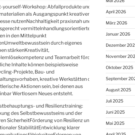
Mai 2026
t-yourself-Workshop: Abfallprodukte und
April 2026
materialien als Ausgangspunkt kreativer
esse nutzenNachhaltigkeit praxisnah und
März 2026
rsgerecht vermittelnhandlungsorientiertes
Januar 2026
en in den Mittelpunkt
lenUmweltbewusstsein durch eigenes
Dezember 202
ben stärkenKreativität,
Kl. 6
November 20
lemlösekompetenz und Teamarbeit fördern
iche Inhalte können beispielsweise
Oktober 2025
cling-Projekte, Bau- und
September 20
altungsvorhaben, kreative Werkstätten oder
tlerische Aktionen sein, bei denen aus
August 2025
inbar Wertlosem Neues entsteht.
Juli 2025
stbehauptungs- und Resilienztraining:
Juni 2025
kung des Selbstbewusstseins und der
ren SicherheitFörderung von Resilienz und
Mai 2025
ionaler StabilitätEntwicklung klarer
Kl. 5
April 2025
unikationsfähigkeitenErlernen von