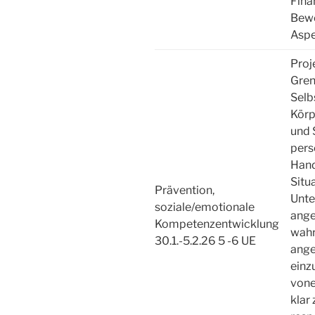
Fina
Bewe
Aspe
Proj
Gren
Selb
Körp
und 
pers
Hand
Situ
Prävention,
Unte
soziale/emotionale
ang
Kompetenzentwicklung
wahr
30.1.-5.2.26 5 -6 UE
ang
einz
vone
klar