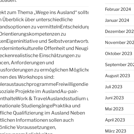
ubauen.
Februar 2024
ekt zum Thema „Wege ins Ausland“ sollte:
n Überblick über unterschiedliche
Januar 2024
andsoptionen zu vermittelnEntscheidungs-
Dezember 202
Orientierungskompetenzen zu
kenEigeninitiative und Selbstverantwortung
November 20
örderninterkulturelle Offenheit und Neugier
Oktober 2023
eckenrealistische Einschätzungen zu
cen, Anforderungen und
September 20
usforderungen zu ermöglichen Mögliche
August 2023
en des Workshops sind:
Kl. 9
leraustauschprogrammeFreiwilligendienste
Juli 2023
soziale Projekte im AuslandAu-pair-
Juni 2023
nthalteWork & TravelAuslandsstudium und
rnationale StudiengängePraktika und
Mai 2023
fliche Qualifizierung im Ausland Neben
April 2023
ltlichen Informationen sollen auch
önliche Voraussetzungen,
März 2023