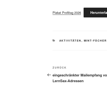
Herunterl
Plakat Profiltag 2026
KATEGORIEN
AKTIVITÄTEN
,
MINT-FÄCHER
Beitragsnavigation
Vorheriger
ZURÜCK
Beitrag
eingeschränkter Mailempfang v
LernSax-Adressen