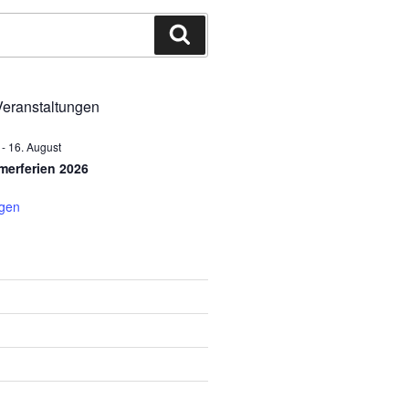
Suchen
eranstaltungen
-
16. August
erferien 2026
igen