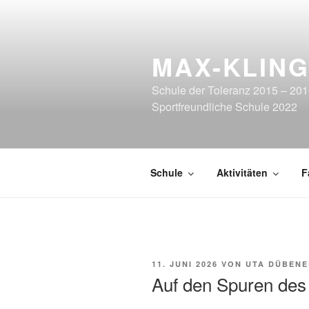
Zum
Inhalt
springen
MAX-KLIN
Schule der Toleranz 2015 – 201
Sportfreundliche Schule 2022
Schule
Aktivitäten
F
VERÖFFENTLICHT
11. JUNI 2026
VON
UTA DÜBENE
AM
Auf den Spuren de