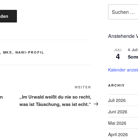
Suchen
nach:
aden
Anstehende V
4. Juli
JULI
,
MKS
,
NAWI-PROFIL
4
Somm
Kalender anze
ARCHIV
Nächster
WEITER
Beitrag
on
„Im Urwald weißt du nie so recht,
Juli 2026
was ist Täuschung, was ist echt.“
Juni 2026
Mai 2026
April 2026