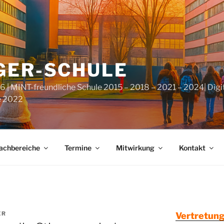
GER-SCHULE
6 | MINT-freundliche Schule 2015 – 2018 – 2021 – 2024| Digi
e 2022
achbereiche
Termine
Mitwirkung
Kontakt
ER
Vertretung