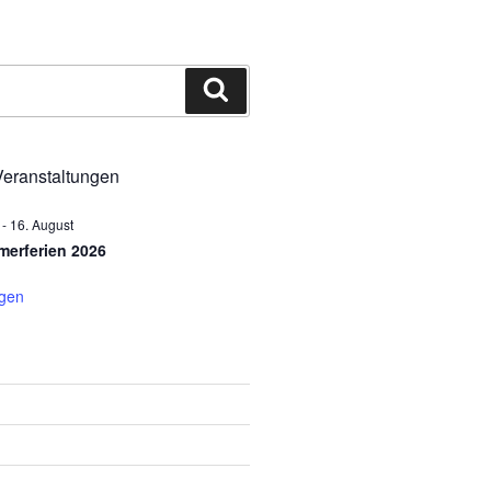
Suchen
eranstaltungen
-
16. August
erferien 2026
igen