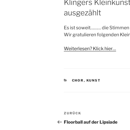
Klingers Kleinkuns
ausgezählt
Es ist soweit……… die Stimmen 
Wir gratulieren folgenden Klein
Weiterlesen? Klick hier…
KATEGORIEN
CHOR
,
KUNST
Beitragsnavigation
Vorheriger
ZURÜCK
Beitrag
Floorball auf der Lipsiade