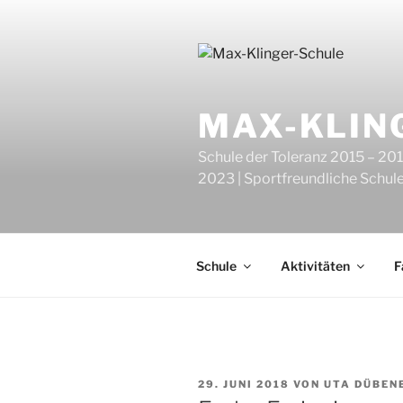
Zum
Inhalt
springen
MAX-KLIN
Schule der Toleranz 2015 – 201
2023 | Sportfreundliche Schul
Schule
Aktivitäten
F
VERÖFFENTLICHT
29. JUNI 2018
VON
UTA DÜBEN
AM