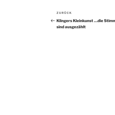
Beitragsnavigation
Vorheriger
ZURÜCK
Beitrag
Klingers Kleinkunst …die Sti
sind ausgezählt