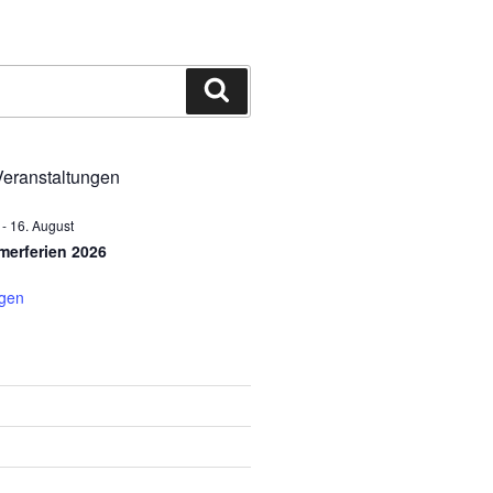
Suchen
eranstaltungen
-
16. August
erferien 2026
igen