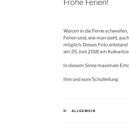
Frohe Ferien!
Warum in die Ferne schweifen, d
Ferien sind, wie man sieht, auc
möglich. Dieses Foto entstand
am 25. Juni 2018 am Kulkwitz
In diesem Sinne maximale Erho
Ihre und eure Schulleitung
KATEGORIEN
ALLGEMEIN