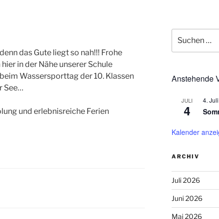
Suchen
nach:
enn das Gute liegt so nah!!! Frohe
h hier in der Nähe unserer Schule
 beim Wassersporttag der 10. Klassen
Anstehende V
er See…
4. Juli
JULI
4
Somm
lung und erlebnisreiche Ferien
Kalender anze
ARCHIV
Juli 2026
Juni 2026
Mai 2026