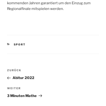
kommenden Jahren garantiert um den Einzug zum
Regionalfinale mitspielen werden.
KATEGORIEN
SPORT
Beitragsnavigation
Vorheriger
ZURÜCK
Beitrag
Abitur 2022
Nächster
WEITER
Beitrag
3 Minuten Mathe