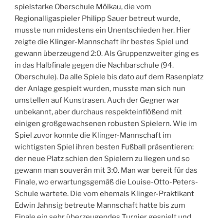
spielstarke Oberschule Mölkau, die vom
Regionalligaspieler Philipp Sauer betreut wurde,
musste nun midestens ein Unentschieden her. Hier
zeigte die Klinger-Mannschaft ihr bestes Spiel und
gewann überzeugend 2:0. Als Gruppenzweiter ging es
in das Halbfinale gegen die Nachbarschule (94.
Oberschule). Da alle Spiele bis dato auf dem Rasenplatz
der Anlage gespielt wurden, musste man sich nun
umstellen auf Kunstrasen. Auch der Gegner war
unbekannt, aber durchaus respekteinflößend mit
einigen großgewachsenen robusten Spielern. Wie im
Spiel zuvor konnte die Klinger-Mannschaft im
wichtigsten Spiel ihren besten Fußball präsentieren:
der neue Platz schien den Spielern zu liegen und so
gewann man souverän mit 3:0. Man war bereit für das
Finale, wo erwartungsgemäß die Louise-Otto-Peters-
Schule wartete. Die vom ehemals Klinger-Praktikant
Edwin Jahnsig betreute Mannschaft hatte bis zum
Finale ein sehr überzeugendes Turnier gespielt und