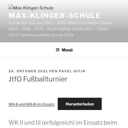
Zum
Inhalt
MAX-KLINGER-SCHULE
springen
Schule der Toleranz 2015 – 2016 | MINT-freundliche Schule
2015 – 2018 – 2021 – 2024| Digitale Schule 2017 – 2020 –
2023 | Sportfreundliche Schule 2022
Menü
VERÖFFENTLICHT
24. OKTOBER 2021
VON
PAVEL GITIN
AM
JtfO Fußballturnier
Herunterladen
WK-II-und-WK-III-im-Einsatz
WK II und III (erfolgreich) im Einsatz beim