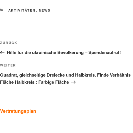
KATEGORIEN
AKTIVITÄTEN
,
NEWS
Beitragsnavigation
Vorheriger
ZURÜCK
Beitrag
Hilfe für die ukrainische Bevölkerung – Spendenaufruf!
Nächster
WEITER
Beitrag
Quadrat, gleichseitige Dreiecke und Halbkreis. Finde Verhältnis
Fläche Halbkreis : Farbige Fläche
Vertretungsplan