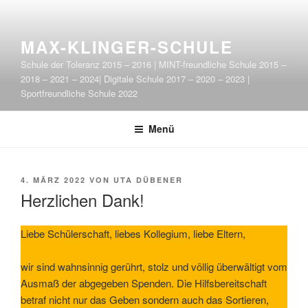
Zum
Inhalt
springen
MAX-KLINGER-SCHULE
Schule der Toleranz 2015 – 2016 | MINT-freundliche Schule 2015 –
2018 – 2021 – 2024| Digitale Schule 2017 – 2020 – 2023 |
Sportfreundliche Schule 2022
Menü
VERÖFFENTLICHT
4. MÄRZ 2022
VON
UTA DÜBENER
AM
Herzlichen Dank!
Liebe Schülerschaft, liebes Kollegium, liebe Eltern,
wir sind wahnsinnig gerührt, stolz und völlig überwältigt vom
Ausmaß der abgegeben Spenden. Die Hilfsbereitschaft
betraf nicht nur das Geben sondern auch das Sortieren,