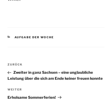
KATEGORIEN
AUFGABE DER WOCHE
Beitragsnavigation
Vorheriger
ZURÜCK
Beitrag
Zweiter in ganz Sachsen – eine unglaubliche
Leistung über die sich am Ende keiner freuen konnte
Nächster
WEITER
Beitrag
Erholsame Sommerferien!