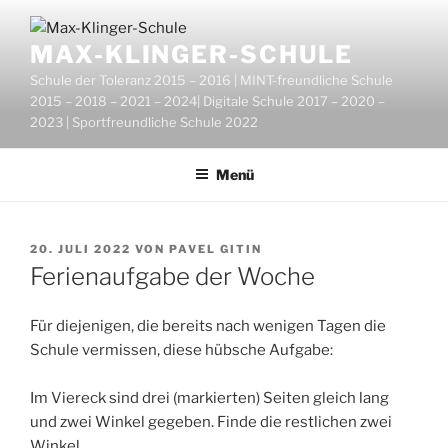
Zum
Inhalt
MAX-KLINGER-SCHULE
springen
Schule der Toleranz 2015 – 2016 | MINT-freundliche Schule
2015 – 2018 – 2021 – 2024| Digitale Schule 2017 – 2020 –
2023 | Sportfreundliche Schule 2022
Menü
VERÖFFENTLICHT
20. JULI 2022
VON
PAVEL GITIN
AM
Ferienaufgabe der Woche
Für diejenigen, die bereits nach wenigen Tagen die
Schule vermissen, diese hübsche Aufgabe:
Im Viereck sind drei (markierten) Seiten gleich lang
und zwei Winkel gegeben. Finde die restlichen zwei
Winkel.