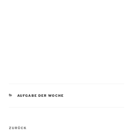
KATEGORIEN
AUFGABE DER WOCHE
Beitragsnavigation
Vorheriger
ZURÜCK