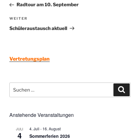
Beitrag
Radtour am 10. September
Nächster
WEITER
Beitrag
Schüleraustausch aktuell
Vertretungsplan
Suchen
Suche
nach:
Anstehende Veranstaltungen
4. Juli
-
16. August
JULI
4
Sommerferien 2026