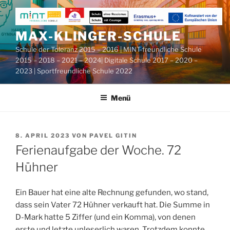
Zum
Inhalt
springen
MAX-KLINGER-SCHULE
Schule der Toleranz 2015 – 2016 | MINT-freundliche Schule
2015 – 2018 – 2021 – 2024| Digitale Schule 2017 – 2020 –
2023 | Sportfreundliche Schule 2022
Menü
VERÖFFENTLICHT
8. APRIL 2023
VON
PAVEL GITIN
AM
Ferienaufgabe der Woche. 72
Hühner
Ein Bauer hat eine alte Rechnung gefunden, wo stand,
dass sein Vater 72 Hühner verkauft hat. Die Summe in
D-Mark hatte 5 Ziffer (und ein Komma), von denen
erste und letzte unleserlich waren. Trotzdem konnte