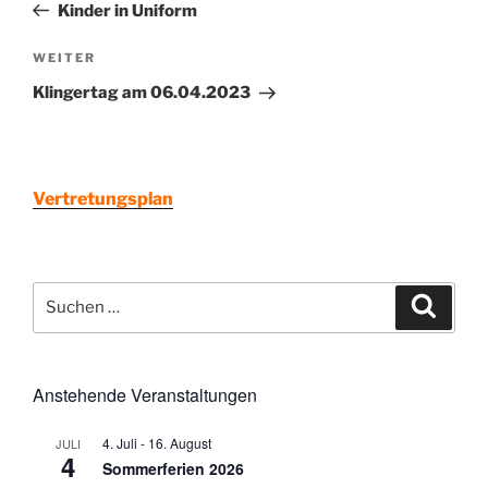
Beitrag
Kinder in Uniform
Nächster
WEITER
Beitrag
Klingertag am 06.04.2023
Vertretungsplan
Suchen
Suche
nach:
Anstehende Veranstaltungen
4. Juli
-
16. August
JULI
4
Sommerferien 2026