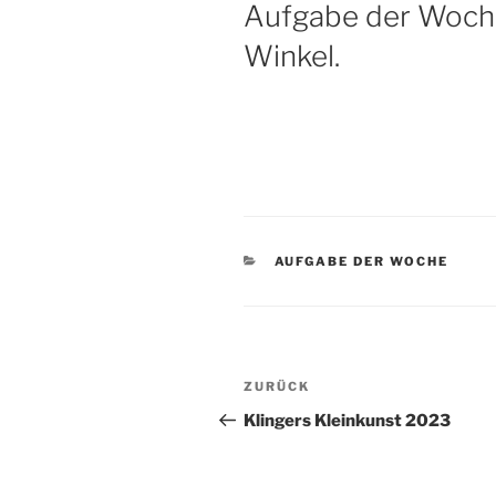
AM
Aufgabe der Woche.
Winkel.
KATEGORIEN
AUFGABE DER WOCHE
Beitragsnavigation
Vorheriger
ZURÜCK
Beitrag
Klingers Kleinkunst 2023