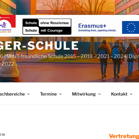
GER-SCHULE
6 | MINT-freundliche Schule 2015 – 2018 – 2021 – 2024| Digi
e 2022
achbereiche
Termine
Mitwirkung
Kontakt
TIN
Vertretung