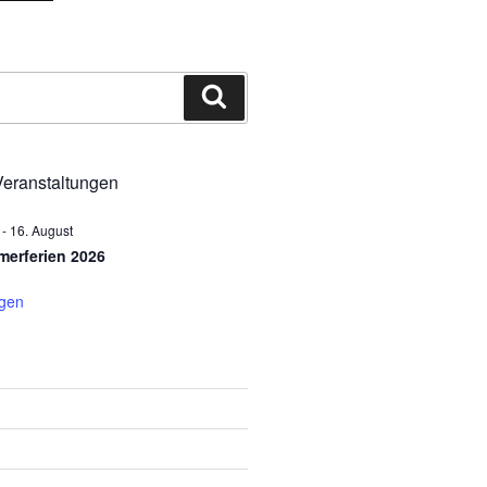
Suchen
eranstaltungen
-
16. August
erferien 2026
igen