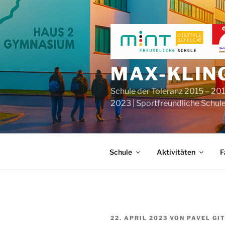
Zum
Inhalt
springen
MAX-KLIN
Schule der Toleranz 2015 – 201
2023 | Sportfreundliche Schul
Schule
Aktivitäten
F
VERÖFFENTLICHT
22. APRIL 2023
VON
PAVEL GI