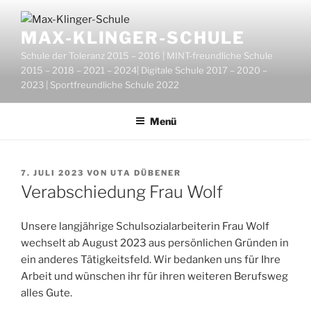
Zum
Inhalt
MAX-KLINGER-SCHULE
springen
Schule der Toleranz 2015 – 2016 | MINT-freundliche Schule
2015 – 2018 – 2021 – 2024| Digitale Schule 2017 – 2020 –
2023 | Sportfreundliche Schule 2022
Menü
VERÖFFENTLICHT
7. JULI 2023
VON
UTA DÜBENER
AM
Verabschiedung Frau Wolf
Unsere langjährige Schulsozialarbeiterin Frau Wolf
wechselt ab August 2023 aus persönlichen Gründen in
ein anderes Tätigkeitsfeld. Wir bedanken uns für Ihre
Arbeit und wünschen ihr für ihren weiteren Berufsweg
alles Gute.