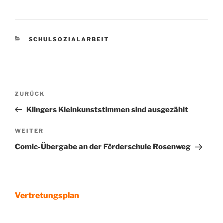
KATEGORIEN
SCHULSOZIALARBEIT
Beitragsnavigation
Vorheriger
ZURÜCK
Beitrag
Klingers Kleinkunststimmen sind ausgezählt
Nächster
WEITER
Beitrag
Comic-Übergabe an der Förderschule Rosenweg
Vertretungsplan