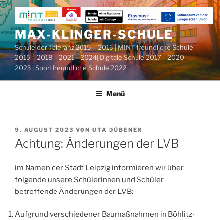
Zum
Inhalt
springen
MAX-KLINGER-SCHULE
Schule der Toleranz 2015 – 2016 | MINT-freundliche Schule
2015 – 2018 – 2021 – 2024| Digitale Schule 2017 – 2020 –
2023 | Sportfreundliche Schule 2022
Menü
VERÖFFENTLICHT
9. AUGUST 2023
VON
UTA DÜBENER
AM
Achtung: Änderungen der LVB
im Namen der Stadt Leipzig informieren wir über
folgende unsere Schülerinnen und Schüler
betreffende Änderungen der LVB:
Aufgrund verschiedener Baumaßnahmen in Böhlitz-