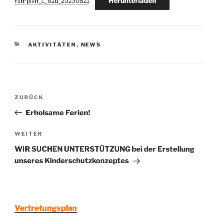
Herunterladen
Fahrplan_L_62u_20230821
KATEGORIEN
AKTIVITÄTEN
,
NEWS
Beitragsnavigation
Vorheriger
ZURÜCK
Beitrag
Erholsame Ferien!
Nächster
WEITER
Beitrag
WIR SUCHEN UNTERSTÜTZUNG bei der Erstellung
unseres Kinderschutzkonzeptes
Vertretungsplan