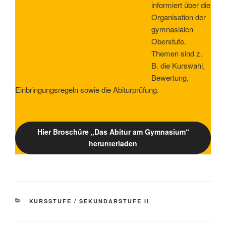
informiert über die
Organisation der
gymnasialen
Oberstufe.
Themen sind z.
B. die Kurswahl,
Bewertung,
Einbringungsregeln sowie die Abiturprüfung.
Hier Broschüre „Das Abitur am Gymnasium“
herunterladen
KATEGORIEN
KURSSTUFE / SEKUNDARSTUFE II