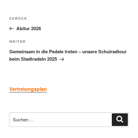
Beitragsnavigation
Vorheriger
ZURÜCK
Beitrag
Abitur 2026
Nächster
WEITER
Beitrag
Gemeinsam in die Pedale treten – unsere Schulradtour
beim Stadtradeln 2025
Vertretungsplan
Suchen
Suche
nach: